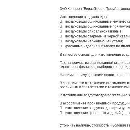
ЗАО Концерн "ЕвразЭнергоПром" осуществ
Изготовление воздуховодов:
 воздуховоды оцинкованные круглого с
 воздуховоды оцинкованные прямоуголь
 воздуховоды спиральнонавивные;
 воздуховоды сварные из чёрной стали
 воздуховоды нержавеющей стали;
 фасонные изделия и изделия по индив
В качестве основы для изготовления возд
Так, например, из оцинкованной стали ра
адаптеров, фильтров, шиберов и индивид
Нашими преимуществами является профес
В зависимости от технического задания в
различным в соответствии с техническим
Изготовление воздуховодов по желанию 
В ассортименте производимой продукции
 изготовление воздуховодов прямоуголь
 изготовление фасонных изделий (зонт
Уточнить наличие, стоимость и условия з