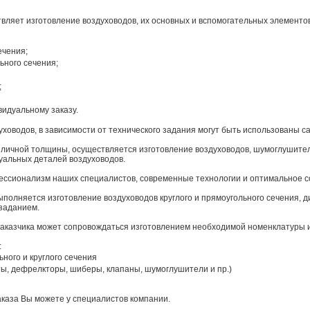
ляет изготовление воздуховодов, их основных и вспомогательных элементов
ечения;
ного сечения;
;
идуальному заказу.
уховодов, в зависимости от технического задания могут быть использованы 
зличной толщины, осуществляется изготовление воздуховодов, шумоглушителе
уальных деталей воздуховодов.
сионализм наших специалистов, современные технологии и оптимальное со
ыполняется изготовление воздуховодов круглого и прямоугольного сечения, 
 заданием.
заказчика может сопровождаться изготовлением необходимой номенклатуры 
:
ного и круглого сечения
ы, дефрелкторы, шиберы, клапаны, шумоглушители и пр.)
аказа Вы можете у специалистов компании.